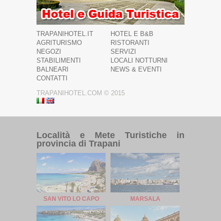
TRAPANIHOTEL.IT
HOTEL E B&B
AGRITURISMO
RISTORANTI
NEGOZI
SERVIZI
STABILIMENTI
LOCALI NOTTURNI
BALNEARI
NEWS & EVENTI
CONTATTI
TRAPANIHOTEL.COM © 2015
Località e Mete Turistiche in
provincia di Trapani
SAN VITO LO CAPO
MARSALA